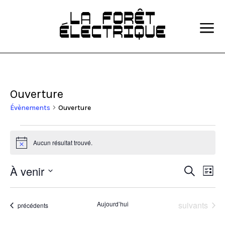
a
Ouverture
Évènements
Ouverture
Évènements
Aucun résultat trouvé.
Notice
Recher
Nav
À venir
Recherche
Liste
de
et
Sélectionnez
vue
naviga
une
Év
Évènements
Aujourd’hui
suivants
Évènements
précédents
de
date.
vues