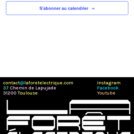
Évène
S’abonner au calendrier
contact
@
laforetelectrique.com
Instagram
37
Chemin de Lapujade
Facebook
31200
Toulouse
Youtube