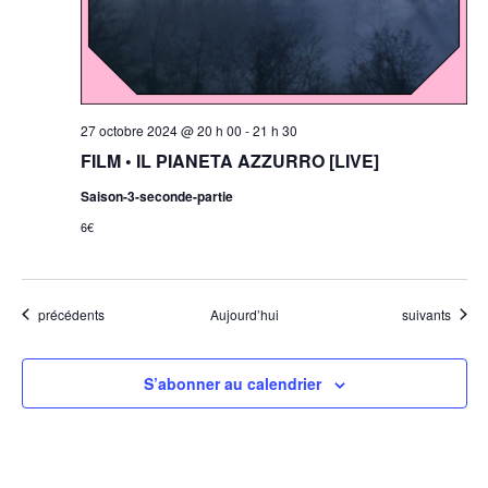
27 octobre 2024 @ 20 h 00
-
21 h 30
FILM • IL PIANETA AZZURRO [LIVE]
Saison-3-seconde-partie
6€
Évènements
Évènements
précédents
Aujourd’hui
suivants
S’abonner au calendrier