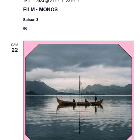
16 juin 2024 @ 21 h 00
-
23 h 00
FILM • MONOS
Saison 3
6€
SAM
22