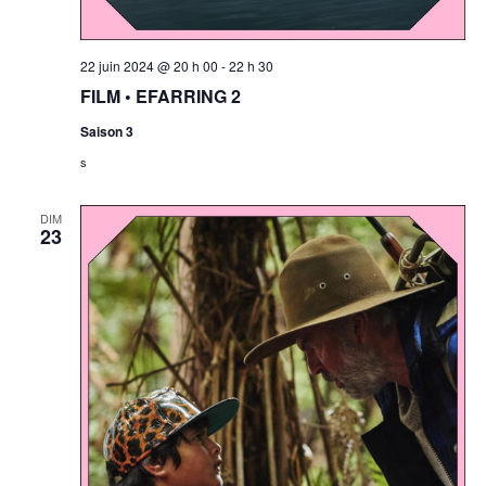
22 juin 2024 @ 20 h 00
-
22 h 30
FILM • EFARRING 2
Saison 3
s
DIM
23