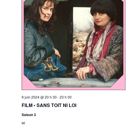
9 juin 2024 @ 20 h 30
-
23 h 00
FILM • SANS TOIT NI LOI
Saison 3
6€