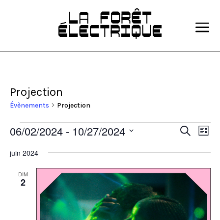
a
Projection
Évènements
Projection
Évènements
Recher
Nav
06/02/2024
 - 
10/27/2024
Recherche
Liste
de
et
Sélectionnez
vue
naviga
juin 2024
une
Év
de
date.
DIM
vues
2
Évène