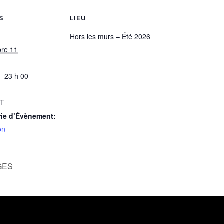
S
LIEU
Hors les murs – Été 2026
re 11
- 23 h 00
IT
rie d’Évènement:
on
GES