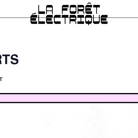
RTS
T