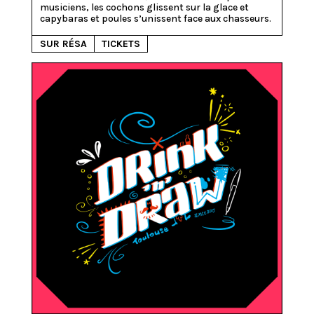
musiciens, les cochons glissent sur la glace et 
SUR RÉSA
TICKETS