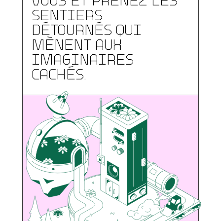
sentiers
détournés qui
mènent aux
imaginaires
cachés.