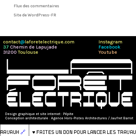
Flux des commentaires
Site de WordPress-FR
contact
@
laforetelectrique.com
Instagram
37
Chemin de Lapujade
Facebook
31200
Toulouse
Youtube
Design graphique et site internet :
Pépite
Conception architecturale : Agence Hors-Pistes Architectures / Jaufret Barrot
es travaux
🔗
♥
Faites un don pour lancer les tra