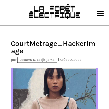
a
CourtMetrage_HackerIm
age
par
Jesumu D. Esejitijama
|
Août 30, 2023