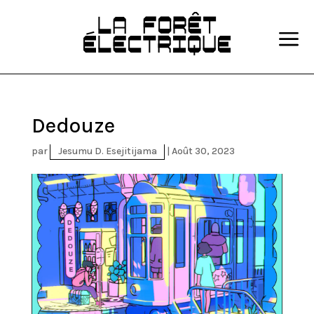
a
Dedouze
par
Jesumu D. Esejitijama
|
Août 30, 2023