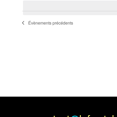
une
clé.
date.
Évènements
précédents