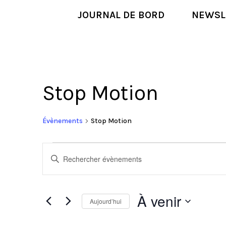
JOURNAL DE BORD
NEWSL
Stop Motion
Évènements
Stop Motion
Évènements
Recherche
Saisir
et
mot-
navigation
clé.
de
Rechercher
À venir
vues
Aujourd’hui
Évènements
Évènements
par
Sélectionnez
mot-