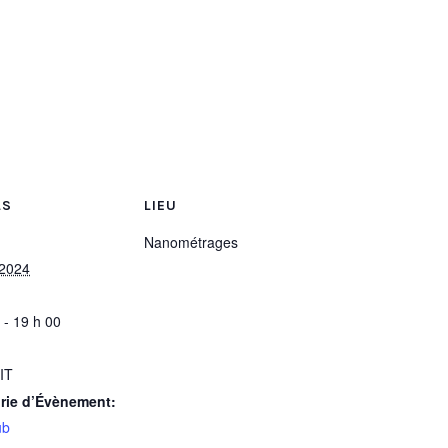
LS
LIEU
Nanométrages
 2024
:
 - 19 h 00
IT
rie d’Évènement:
ub