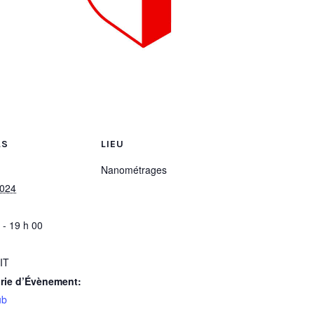
LS
LIEU
Nanométrages
2024
:
 - 19 h 00
IT
rie d’Évènement:
ub