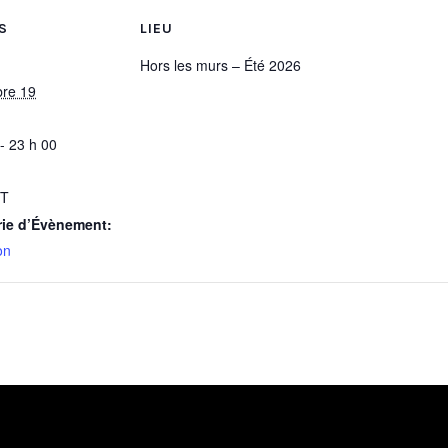
S
LIEU
Hors les murs – Été 2026
re 19
- 23 h 00
IT
rie d’Évènement:
on