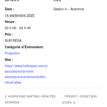
DÉTAILS
LIEU
Date :
Saison 4 – Automne
14 septembre 2025
Heure :
20 h 00 - 22 h 45
Prix :
SUR RÉSA
Catégorie d’Évènement:
Projection
Site :
https://www.helloasso.com/a
ssociations/la-foret-
electrique/evenements/film-
cloud-atlas
FIFIGROT • SOVIET BUS
HURRICANE SHIFTING • RÉALITÉS
DÉSIRÉES
STOPS