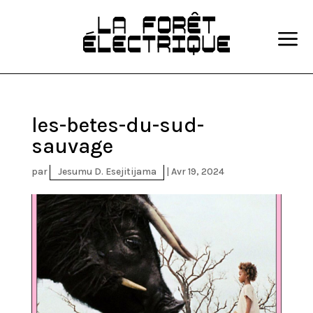
a
les-betes-du-sud-
sauvage
par
Jesumu D. Esejitijama
|
Avr 19, 2024