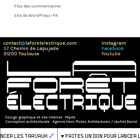
Flux des commentaires
Site de WordPress-FR
contact
@
laforetelectrique.com
Instagram
37
Chemin de Lapujade
Facebook
31200
Toulouse
Youtube
Design graphique et site internet :
Pépite
Conception architecturale : Agence Hors-Pistes Architectures / Jaufret Barrot
 lancer les travaux
🔗
♥
Faites un don pour lanc