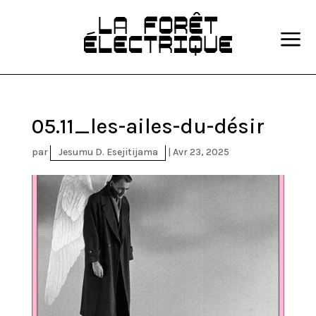
a
05.11_les-ailes-du-désir
par
Jesumu D. Esejitijama
|
Avr 23, 2025