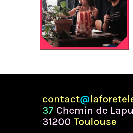
contact
@
laforete
37
Chemin de Lapu
31200
Toulouse