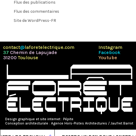
Flux des publications
Flux des commentaires
Site de WordPress-FR
contact
@
laforetelectrique.com
Instagram
37
Chemin de Lapujade
Facebook
31200
Toulouse
Youtube
Design graphique et site internet :
Pépite
Conception architecturale : Agence Hors-Pistes Architectures / Jaufret Barrot