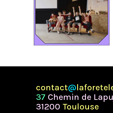
contact
@
laforete
37
Chemin de Lapu
31200
Toulouse