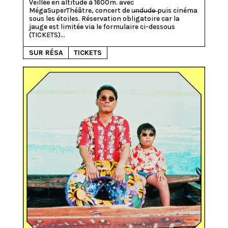
Veillée en altitude à 1600m. avec 
MégaSuperThéâtre, concert de u̶n̶d̶u̶d̶e̶ puis cinéma 
sous les étoiles. Réservation obligatoire car la 
jauge est limitée via le formulaire ci-dessous 
(TICKETS)...
SUR RÉSA
TICKETS