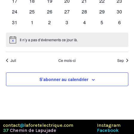
0
0
0
0
0
0
0
17
18
19
20
21
22
23
évènements
évènements
évènements
évènements
évènements
évènements
évènem
0
0
0
0
0
0
0
24
25
26
27
28
29
30
évènements
évènements
évènements
évènements
évènements
évènements
évènem
0
0
0
0
0
0
0
31
1
2
3
4
5
6
évènements
évènements
évènements
évènements
évènements
évènements
évènem
Il n’y a pas d’évènements ce jour là.
Notice
Juil
Ce mois-ci
Sep
S’abonner au calendrier
contact
@
laforetelectrique.com
Instagram
37
Chemin de Lapujade
Facebook