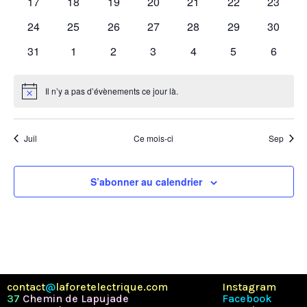
0
0
0
0
0
0
0
17
18
19
20
21
22
23
évènements
évènements
évènements
évènements
évènements
évènements
évènem
0
0
0
0
0
0
0
24
25
26
27
28
29
30
évènements
évènements
évènements
évènements
évènements
évènements
évènem
0
0
0
0
0
0
0
31
1
2
3
4
5
6
évènements
évènements
évènements
évènements
évènements
évènements
évènem
Il n’y a pas d’évènements ce jour là.
Notice
Juil
Ce mois-ci
Sep
S’abonner au calendrier
contact
@
laforetelectrique.com
Instagram
37
Chemin de Lapujade
Facebook